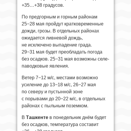
+35…+38 градусов.
По предгорным и горным районам
25−28 мая пройдут кратковременные
дожди, грозы. В отдельных районах
ожидается ливневой дождь,
не исключено выпадение града.
29−31 мая будет преобладать погода
без осадков. 25−31 мая возможны селе-
паводковые явления.
Ветер 7−12 м/с, местами возможно
усиление до 13−18 м/с, 26−27 мая
по северу и пустынной зоне
с порывами до 20−22 м/с, в отдельных
районах с пыльным поземком.
В
Ташкенте
в понедельник днём будет
без осадков, температура составит