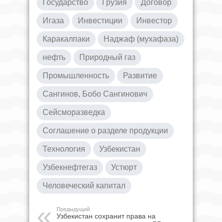
Государство
Грузия
Договор
Игаза
Инвестиции
Инвестор
Каракалпаки
Наджаф (мухафаза)
нефть
Природный газ
Промышленность
Развитие
Сангинов, Бобо Сангинович
Сейсморазведка
Соглашение о разделе продукции
Технология
Узбекистан
Узбекнефтегаз
Устюрт
Человеческий капитал
Предыдущий
Узбекистан сохранит права на