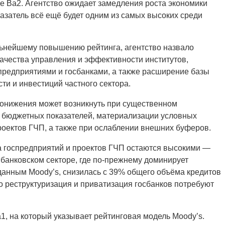
е Ba2. Агентство ожидает замедления роста экономики
казатель всё ещё будет одним из самых высоких среди
льнейшему повышению рейтинга, агентство назвало
ачества управления и эффективности институтов,
предприятиями и госбанками, а также расширение базы
ти и инвестиций частного сектора.
 понижения может возникнуть при существенном
 бюджетных показателей, материализации условных
роектов ГЧП, а также при ослаблении внешних буферов.
ва госпредприятий и проектов ГЧП остаются высокими —
 банковском секторе, где по-прежнему доминирует
 данным Moody’s, снизилась с 39% общего объёма кредитов
ко реструктуризация и приватизация госбанков потребуют
1, на который указывает рейтинговая модель Moody’s.