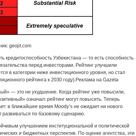
ик: geojit.com
ать кредитоспособность Узбекистана — то есть способность
бязательства перед инвесторами. Рейтинг улучшили
ётся в категории ниже инвестиционного уровня, но стал
тиционного рейтинга к 2030 году).Реклама на Gazeta
ый» — это не ухудшение. Когда рейтинг уже повысили,
зитивный» означал: рейтинг могут повысить. Теперь
т: в ближайшее время Moody’s не ожидает ни нового
т развиваться по базовому сценарию.
ойчивым улучшением институциональной и политической
ических и бюджетных перспектив. По оценке агентства, эти