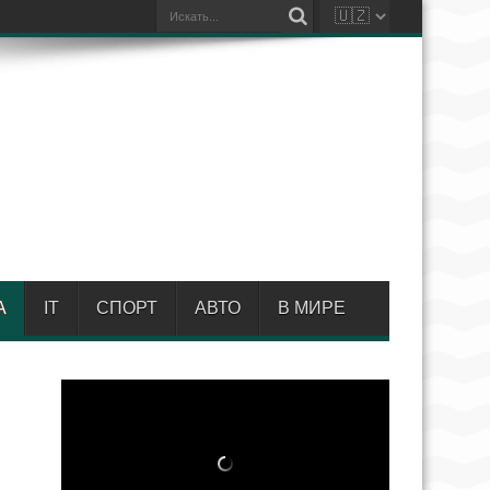
А
IT
СПОРТ
АВТО
В МИРЕ