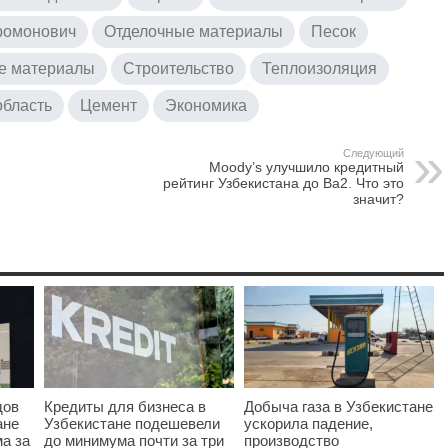
ромонович
Отделочные материалы
Песок
е материалы
Строительство
Теплоизоляция
область
Цемент
Экономика
Следующий
Moody’s улучшило кредитный
рейтинг Узбекистана до Ba2. Что это
значит?
дов
Кредиты для бизнеса в
Добыча газа в Узбекистане
ане
Узбекистане подешевели
ускорила падение,
а за
до минимума почти за три
производство