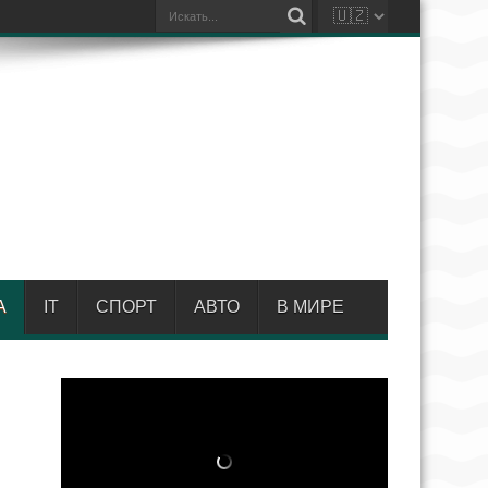
А
IT
СПОРТ
АВТО
В МИРЕ