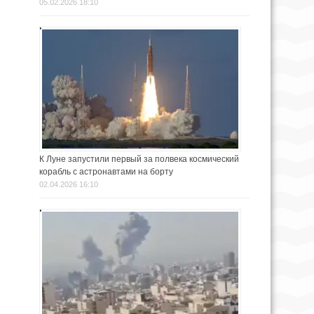
05.02.2026 18:10
К Луне запустили первый за полвека космический
корабль с астронавтами на борту
02.04.2026 16:10