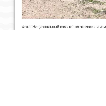
Фото: Национальный комитет по экологии и из
На Мубарекском газоперерабатывающем завод
загрязнения окружающей среды, сообщила пре
и изменению климата Узбекистана.
Проверка Экополиции показала, что на терри
и другие виды отходов. Пылевые выбросы от о
вредных газов в атмосферу выбрасывались ди
нормативы.