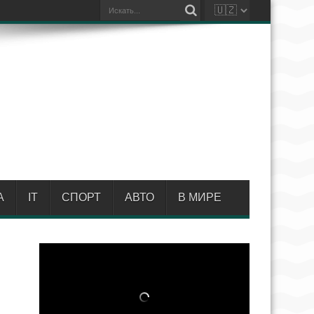
А
IT
СПОРТ
АВТО
В МИРЕ