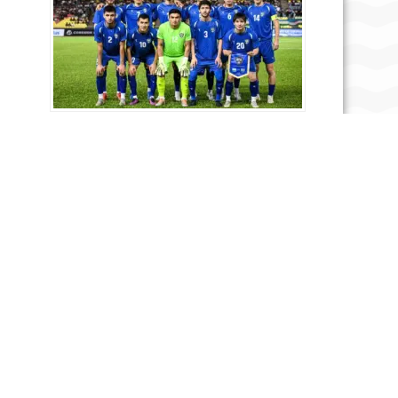
Футбол: Узбекистан сыграет с Канадой в
товарищеском матче
23.12.2025 23:10
В Узбекистане стартовал первый этап
строительства АЭС. Когда начнут запускать
энергоблоки?