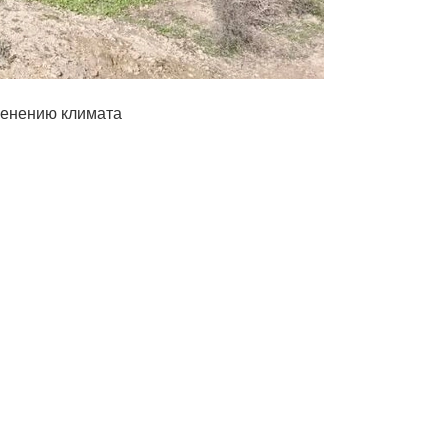
менению климата
е в Кашкадарьинской области выявлены случаи
сс-служба Национального комитета по экологии
тории предприятия незаконно размещались строительные
тходов ухудшают качество воздуха, а при сжигании
оксиды серы, углерода и азота в объёмах, превышающих