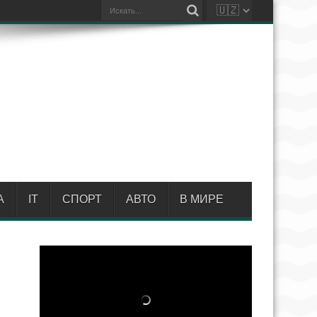
А
IT
СПОРТ
АВТО
В МИРЕ