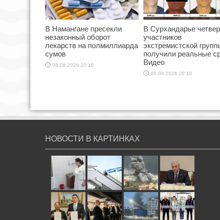
В Намангане пресекли
В Сурхандарье четве
незаконный оборот
участников
лекарств на полмиллиарда
экстремистской групп
сумов
получили реальные ср
Видео
08.08.2026 20:10
08.08.2026 20:10
НОВОСТИ В КАРТИНКАХ