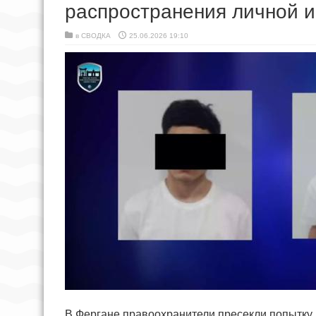
распространения личной 
в
СВОДКА
25.06.2026 19:10
В Фергане правоохранители пресекли попытку 