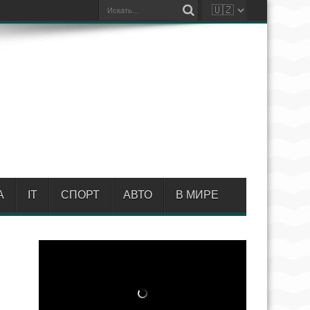
А
IT
СПОРТ
АВТО
В МИРЕ