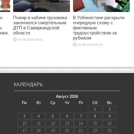
ро
Пожар в кабине грузовика
В Узбекистане раскрыли
закончился смертельным
очередную схему с
ы
ДТП в Самаркандской
фиктивным
оки.
области
трудоустройством за
рубежом
07.08.2026 23:10
07.08.2026 23:10
КАЛЕНДАРЬ
Август 2026
Пн
Вт
Ср
Чт
Пт
Сб
Вс
1
2
3
4
5
6
7
8
9
10
11
12
13
14
15
16
17
18
19
20
21
22
23