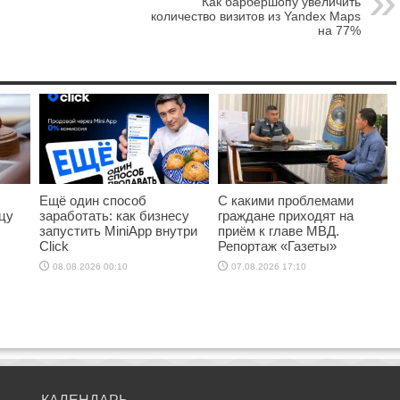
Как барбершопу увеличить
количество визитов из Yandex Maps
на 77%
Ещё один способ
С какими проблемами
цу
заработать: как бизнесу
граждане приходят на
запустить MiniApp внутри
приём к главе МВД.
Click
Репортаж «Газеты»
08.08.2026 00:10
07.08.2026 17:10