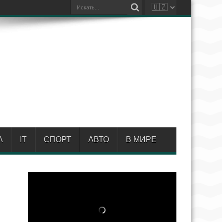
А
IT
СПОРТ
АВТО
В МИРЕ