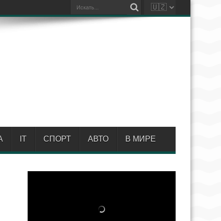
А
IT
СПОРТ
АВТО
В МИРЕ