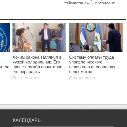
Узбекистане» — президент
Хоким района заглянул в
Систему оплаты труда
чужой холодильник. Его
управленческого
ит за
пресс-служба попыталась
персонала в госорганах
его оправдать
пересмотрят
05.08.2026 04:10
04.08.2026 21:10
КАЛЕНДАРЬ