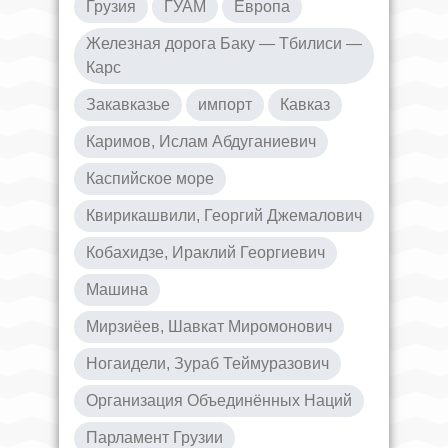
Грузия
ГУАМ
Европа
Железная дорога Баку — Тбилиси —
Карс
Закавказье
импорт
Кавказ
Каримов, Ислам Абдуганиевич
Каспийское море
Квирикашвили, Георгий Джемалович
Кобахидзе, Ираклий Георгиевич
Машина
Мирзиёев, Шавкат Миромонович
Ногаидели, Зураб Теймуразович
Организация Объединённых Наций
Парламент Грузии