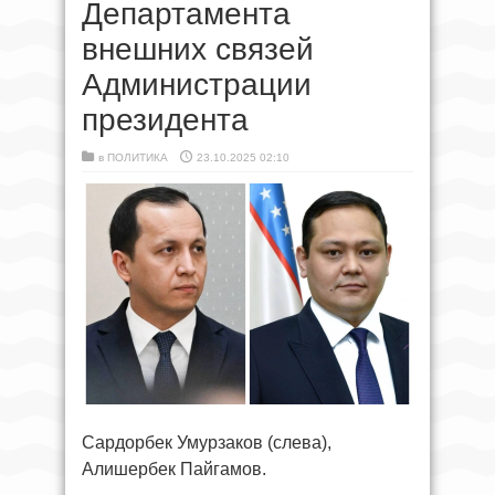
Департамента
внешних связей
Администрации
президента
в
ПОЛИТИКА
23.10.2025 02:10
Сардорбек Умурзаков (слева),
Алишербек Пайгамов.