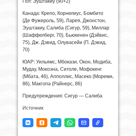
Гол: Эуштакиу (90+2)
Канада: Крепо, Корнелиус, Бомбито
(Де Фужероль, 59), Ларея, Джонстон,
Эуштакиу, Салиба (Сигур, 59), Миллар
(Шаффелберг, 70), Бьюкенен (Дэйвис,
75), Дж. Дэвид, Олувасейи (П. Дэвид,
70)
ЮАР: Уильямс, Мбокази, Окон, Модиба,
Мудау, Мокоэна, Ситоле, Мофокенг
(Мбата, 46), Апполлис, Масеко (Мореми,
86), Макгопа (Райнерс, 86)
Предупреждения: Сигур — Салиба
Источник