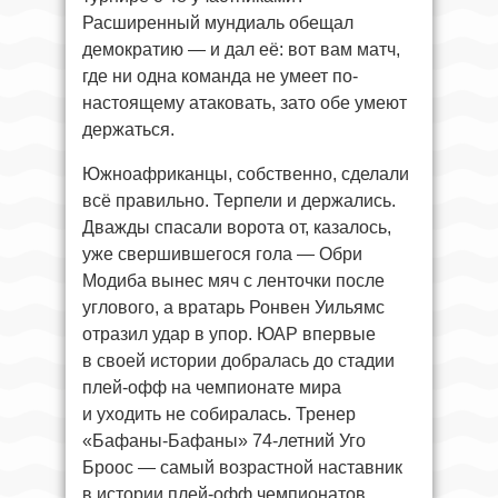
Расширенный мундиаль обещал
демократию — и дал её: вот вам матч,
где ни одна команда не умеет по-
настоящему атаковать, зато обе умеют
держаться.
Южноафриканцы, собственно, сделали
всё правильно. Терпели и держались.
Дважды спасали ворота от, казалось,
уже свершившегося гола — Обри
Модиба вынес мяч с ленточки после
углового, а вратарь Ронвен Уильямс
отразил удар в упор. ЮАР впервые
в своей истории добралась до стадии
плей-офф на чемпионате мира
и уходить не собиралась. Тренер
«Бафаны-Бафаны» 74-летний Уго
Броос — самый возрастной наставник
в истории плей-офф чемпионатов