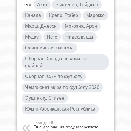
Теги:
Акто
Бьюкенен, Тейджон
Канада
Крепо, Робер
Марокко
Марш, Джесси
Мокоэна, Арон
Мудау
Нете
Нидерланды
Олимпийская система
Сборная Канады по хоккею с
шайбой
Сборная ЮАР по футболу
Чемпионат мира по футболу 2026
Эуштакиу, Стивен
Южно-Африканская Республика
Предыдущий
Ещё два здания педуниверситета