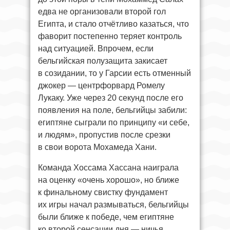
едва не организовали второй гол
Египта, и стало отчётливо казаться, что
фаворит постепенно теряет контроль
над ситуацией. Впрочем, если
бельгийская полузащита закисает
в созидании, то у Гарсии есть отменный
джокер — центрфорвард Ромелу
Лукаку. Уже через 20 секунд после его
появления на поле, бельгийцы забили:
египтяне сыграли по принципу «и себе,
и людям», пропустив после срезки
в свои ворота Мохамеда Хани.
Команда Хоссама Хассана наиграла
на оценку «очень хорошо», но ближе
к финальному свистку фундамент
их игры начал размываться, бельгийцы
были ближе к победе, чем египтяне
ко второй сенсации дня — ничья