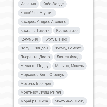
Испания
Кабо-Верде
Каноббио, Агустин
Касерес, Андрес Авелино
Кастань, Тимоти
Кастро Зизо
Колумбия
Куртуа, Тибо
Ларуш, Линдон
Лукаку, Ромелу
Льоренте, Диего
Люмен Филд
Мендеш, Педру
Мерино, Микель
Мерседес-Бенц Стэдиум
Мехеле, Брэндон
Монтейру, Луиш Мигел
Морейра, Жозе
Моутинью, Жоау