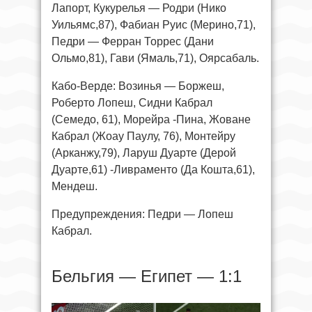
Лапорт, Кукурелья — Родри (Нико
Уильямс,87), Фабиан Руис (Мерино,71),
Педри — Ферран Торрес (Дани
Ольмо,81), Гави (Ямаль,71), Оярсабаль.
Кабо-Верде: Возинья — Боржеш,
Роберто Лопеш, Сидни Кабрал
(Семедо, 61), Морейра -Пина, Жоване
Кабрал (Жоау Паулу, 76), Монтейру
(Арканжу,79), Ларуш Дуарте (Дерой
Дуарте,61) -Ливраменто (Да Кошта,61),
Мендеш.
Предупреждения: Педри — Лопеш
Кабрал.
Бельгия — Египет — 1:1