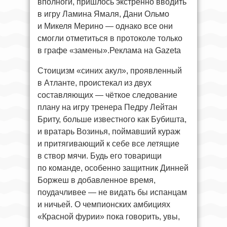
вполноги, пришлось экстренно вводить
в игру Ламина Ямаля, Дани Ольмо
и Микеля Мерино — однако все они
смогли отметиться в протоколе только
в графе «замены».Реклама на Gazeta
Стоицизм «синих акул», проявленный
в Атланте, проистекал из двух
составляющих — чёткое следование
плану на игру тренера Педру Лейтан
Бриту, больше известного как Бубишта,
и вратарь Возинья, поймавший кураж
и притягивающий к себе все летящие
в створ мячи. Будь его товарищи
по команде, особенно защитник Динней
Боржеш в добавленное время,
поудачливее — не видать бы испанцам
и ничьей. О чемпионских амбициях
«Красной фурии» пока говорить, увы,