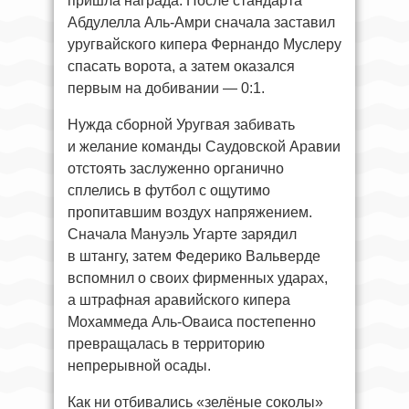
пришла награда. После стандарта
Абдулелла Аль-Амри сначала заставил
уругвайского кипера Фернандо Муслеру
спасать ворота, а затем оказался
первым на добивании — 0:1.
Нужда сборной Уругвая забивать
и желание команды Саудовской Аравии
отстоять заслуженно органично
сплелись в футбол с ощутимо
пропитавшим воздух напряжением.
Сначала Мануэль Угарте зарядил
в штангу, затем Федерико Вальверде
вспомнил о своих фирменных ударах,
а штрафная аравийского кипера
Мохаммеда Аль-Оваиса постепенно
превращалась в территорию
непрерывной осады.
Как ни отбивались «зелёные соколы»