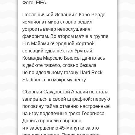
Фото: FIFA.
После ничьей Испании с Кабо-Верде
чемпионат мира словно решил
устроить вечер непослушания
фаворитам. Во втором матче в группе
H в Майами очередной жертвой
сенсаций едва не стал Уругвай.
Команда Марсело Бьелсы двигалась
в дебюте тяжело, словно бежала
не по идеальному газону Hard Rock
Stadium, а по мокрому песку.
Сборная Саудовской Аравии не стала
запираться в своей штрафной: первую
половину тайма отменно настроенные
на игру подопечные грека Георгиоса
Дониса провели собранно,
и к завершению 45-минутки за это