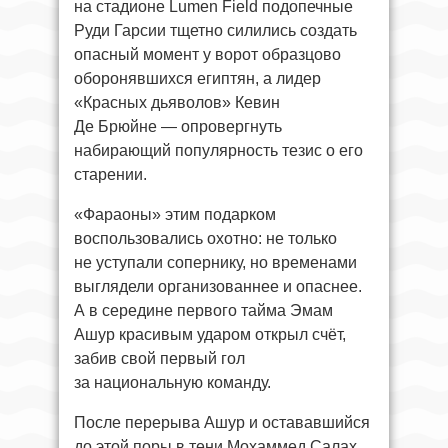
на стадионе Lumen Field подопечные
Руди Гарсии тщетно силились создать
опасный момент у ворот образцово
оборонявшихся египтян, а лидер
«Красных дьяволов» Кевин
Де Брюйне — опровергнуть
набирающий популярность тезис о его
старении.
«Фараоны» этим подарком
воспользовались охотно: не только
не уступали сопернику, но временами
выглядели организованнее и опаснее.
А в середине первого тайма Эмам
Ашур красивым ударом открыл счёт,
забив свой первый гол
за национальную команду.
После перерыва Ашур и остававшийся
до этой поры в тени Мохаммед Салах