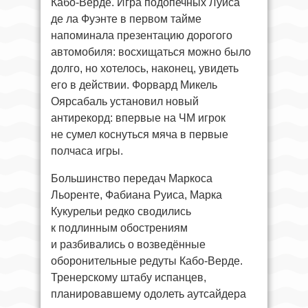
Кабо-Верде. Игра подопечных Луиса
де ла Фуэнте в первом тайме
напоминала презентацию дорогого
автомобиля: восхищаться можно было
долго, но хотелось, наконец, увидеть
его в действии. Форвард Микель
Оярсабаль установил новый
антирекорд: впервые на ЧМ игрок
не сумел коснуться мяча в первые
полчаса игры.
Большинство передач Маркоса
Льоренте, Фабиана Руиса, Марка
Кукурельи редко сводились
к подлинным обострениям
и разбивались о возведённые
оборонительные редуты Кабо-Верде.
Тренерскому штабу испанцев,
планировавшему одолеть аутсайдера