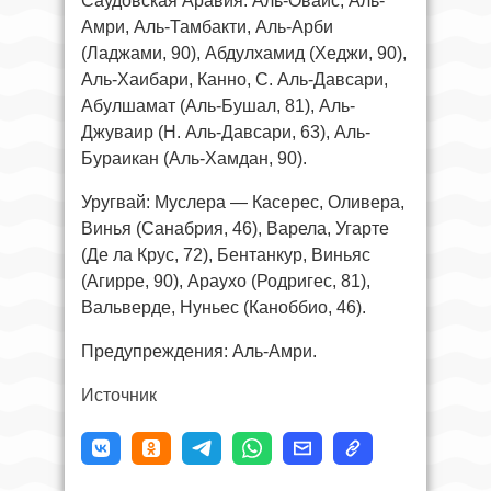
Саудовская Аравия: Аль-Оваис, Аль-
Амри, Аль-Тамбакти, Аль-Арби
(Ладжами, 90), Абдулхамид (Хеджи, 90),
Аль-Хаибари, Канно, С. Аль-Давсари,
Абулшамат (Аль-Бушал, 81), Аль-
Джуваир (Н. Аль-Давсари, 63), Аль-
Бураикан (Аль-Хамдан, 90).
Уругвай: Муслера — Касерес, Оливера,
Винья (Санабрия, 46), Варела, Угарте
(Де ла Крус, 72), Бентанкур, Виньяс
(Агирре, 90), Араухо (Родригес, 81),
Вальверде, Нуньес (Каноббио, 46).
Предупреждения: Аль-Амри.
Источник