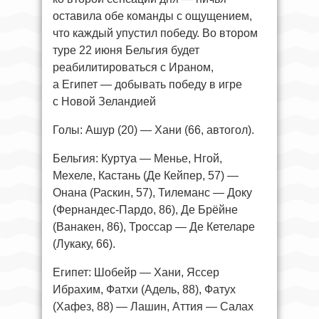
оставила обе команды с ощущением,
что каждый упустил победу. Во втором
туре 22 июня Бельгия будет
реабилитироваться с Ираном,
а Египет — добывать победу в игре
с Новой Зеландией
Голы: Ашур (20) — Хани (66, автогол).
Бельгия: Куртуа — Менье, Нгой,
Мехеле, Кастань (Де Кейпер, 57) —
Онана (Раскин, 57), Тилеманс — Доку
(Фернандес-Пардо, 86), Де Брёйне
(Ванакен, 86), Троссар — Де Кетеларе
(Лукаку, 66).
Египет: Шобейр — Хани, Яссер
Ибрахим, Фатхи (Адель, 88), Фатух
(Хафез, 88) — Лашин, Аттия — Салах