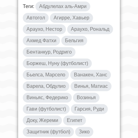
Теги:
Абдулелах аль-Амри
Автогол
Агирре, Хавьер
Араухо, Нестор
Араухо, Рональд
Ахмед Фатхи
Бельгия
Бентанкур, Родриго
Боржеш, Нуну (футболист)
Бьелса, Марсело
Ванакен, Ханс
Варела, Обдулио
Винья, Матиас
Виньяс, Федерико
Возинья
Гави (футболист)
Гарсия, Руди
Доку, Жереми
Египет
Защитник (футбол)
Зико