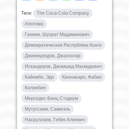
Теги:
The Coca-Cola Company
Апотома
Ганиев, Шухрат Мадаминович
Демократическая Республика Конго
Джиямуродов, Джахонгир
Искандеров, Джамшид Махмудович
Кайембе, Эдо
Каннаваро, Фабио
Колумбия
Мерседес-Бенц Стэдиум
Мутуссами, Самюэль
Насруллаев, Гебек Алиевич