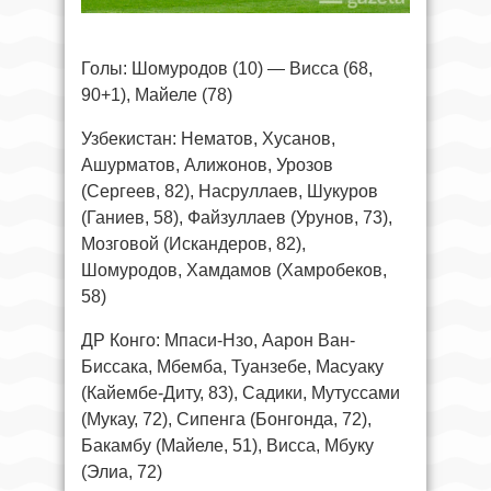
Голы: Шомуродов (10) — Висса (68,
90+1), Майеле (78)
Узбекистан: Нематов, Хусанов,
Ашурматов, Алижонов, Урозов
(Сергеев, 82), Насруллаев, Шукуров
(Ганиев, 58), Файзуллаев (Урунов, 73),
Мозговой (Искандеров, 82),
Шомуродов, Хамдамов (Хамробеков,
58)
ДР Конго: Мпаси-Нзо, Аарон Ван-
Биссака, Мбемба, Туанзебе, Масуаку
(Кайембе-Диту, 83), Садики, Мутуссами
(Мукау, 72), Сипенга (Бонгонда, 72),
Бакамбу (Майеле, 51), Висса, Мбуку
(Элиа, 72)