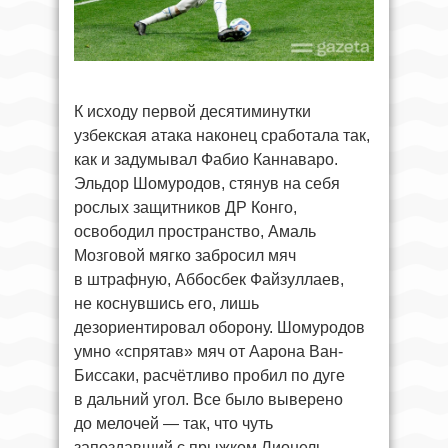
К исходу первой десятиминутки
узбекская атака наконец сработала так,
как и задумывал Фабио Каннаваро.
Эльдор Шомуродов, стянув на себя
рослых защитников ДР Конго,
освободил пространство, Амаль
Мозговой мягко забросил мяч
в штрафную, Аббосбек Файзуллаев,
не коснувшись его, лишь
дезориентировал оборону. Шомуродов
умно «спрятав» мяч от Аарона Ван-
Биссаки, расчётливо пробил по дуге
в дальний угол. Все было выверено
до мелочей — так, что чуть
запоздавший с прыжком Лионель