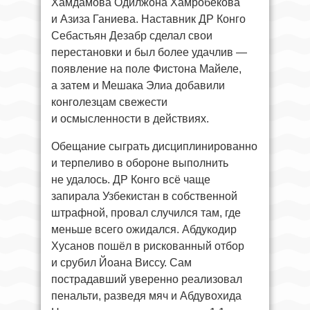
Хамдамова Одилжона Хамробекова
и Азиза Ганиева. Наставник ДР Конго
Себастьян Дезабр сделал свои
перестановки и был более удачлив —
появление на поле Фистона Майеле,
а затем и Мешака Элиа добавили
конголезцам свежести
и осмысленности в действиях.
Обещание сыграть дисциплинированно
и терпеливо в обороне выполнить
не удалось. ДР Конго всё чаще
запирала Узбекистан в собственной
штрафной, провал случился там, где
меньше всего ожидался. Абдукодир
Хусанов пошёл в рискованный отбор
и срубил Йоана Виссу. Сам
пострадавший уверенно реализовал
пенальти, разведя мяч и Абдувохида