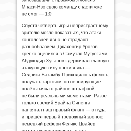
Мпаси-Нзо свою команду спасти уже
не смог — 1:0.
Спустя четверть игры непристрастному
зрителю могло показаться, что атаки
конголезцев явно не страдают
разнообразием. Джахонгир Урозов
крепко вцепился в Самуэля Мутуссами,
Абдукодир Хусанов сдерживал главную
атакующую силу противника —
Седрика Бакамбу. Приходилось фолить,
получать карточки, но нервирующие
полёты мяча в районе штрафной
не были реальными моментами. Разве
только свежий Брайна Сипенга
напрягал наш правый фланг — оттуда
и пришёл первый тревожный звонок:
немецкий рефери Феликс Цвайер
не стал конвертировать в гол