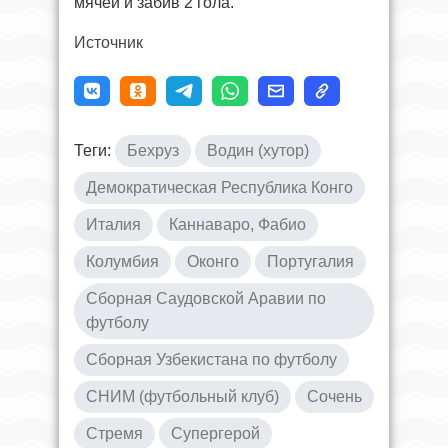
мячей и забив 2 гола.
Источник
Теги:
Бехруз
Водин (хутор)
Демократическая Республика Конго
Италия
Каннаваро, Фабио
Колумбия
Оконго
Португалия
Сборная Саудовской Аравии по
футболу
Сборная Узбекистана по футболу
СНИМ (футбольный клуб)
Сочень
Стремя
Супергерой