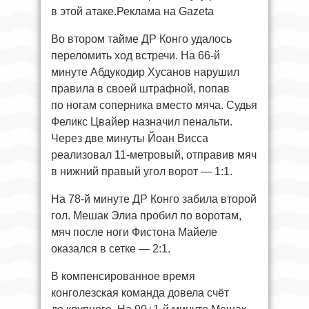
в этой атаке.Реклама на Gazeta
Во втором тайме ДР Конго удалось
переломить ход встречи. На 66-й
минуте Абдукодир Хусанов нарушил
правила в своей штрафной, попав
по ногам соперника вместо мяча. Судья
Феликс Цвайер назначил пенальти.
Через две минуты Йоан Висса
реализовал 11-метровый, отправив мяч
в нижний правый угол ворот — 1:1.
На 78-й минуте ДР Конго забила второй
гол. Мешак Элиа пробил по воротам,
мяч после ноги Фистона Майеле
оказался в сетке — 2:1.
В компенсированное время
конголезская команда довела счёт