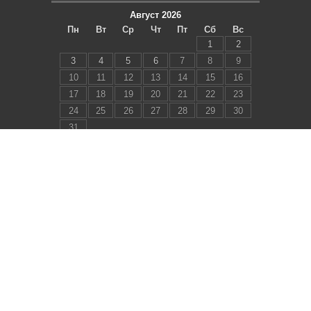
Август 2026
Пн
Вт
Ср
Чт
Пт
Сб
Вс
1
2
3
4
5
6
7
8
9
10
11
12
13
14
15
16
17
18
19
20
21
22
23
24
25
26
27
28
29
30
31
« Июл
СТРАНИЦЫ
ОБРАТНАЯ СВЯЗЬ
ОТКАЗ ОТ ОТВЕТСТВЕННОСТИ
Все материалы, размещенные на этом сайте,
получены из открытых источников,
предоставлены пользователями или
опубликованы в ознакомительных целях в
соответствии с положениями о
добросовестном использовании. Авторские