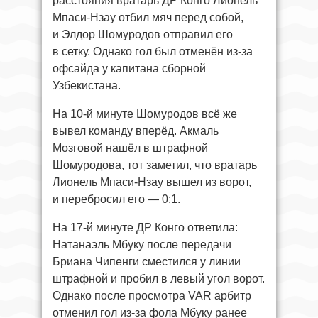
расстояния вратарь ДР Конго Лионель
Мпаси-Нзау отбил мяч перед собой,
и Элдор Шомуродов отправил его
в сетку. Однако гол был отменён из-за
офсайда у капитана сборной
Узбекистана.
На 10-й минуте Шомуродов всё же
вывел команду вперёд. Акмаль
Мозговой нашёл в штрафной
Шомуродова, тот заметил, что вратарь
Лионель Мпаси-Нзау вышел из ворот,
и перебросил его — 0:1.
На 17-й минуте ДР Конго ответила:
Натанаэль Мбуку после передачи
Бриана Чипенги сместился у линии
штрафной и пробил в левый угол ворот.
Однако после просмотра VAR арбитр
отменил гол из-за фола Мбуку ранее