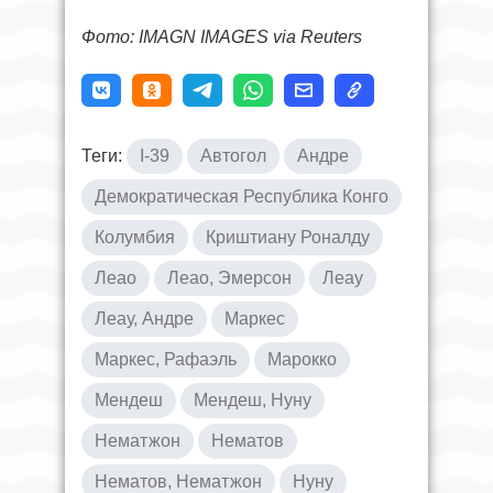
Фото: IMAGN IMAGES via Reuters
Теги:
I-39
Автогол
Андре
Демократическая Республика Конго
Колумбия
Криштиану Роналду
Леао
Леао, Эмерсон
Леау
Леау, Андре
Маркес
Маркес, Рафаэль
Марокко
Мендеш
Мендеш, Нуну
Нематжон
Нематов
Нематов, Нематжон
Нуну