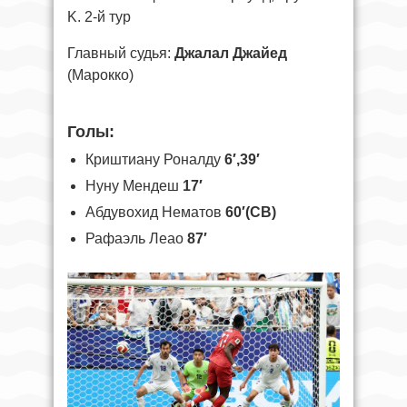
K. 2-й тур
Главный судья:
Джалал Джайед
(Марокко)
Голы:
Криштиану Роналду
6′,39′
Нуну Мендеш
17′
Абдувохид Нематов
60′(СВ)
Рафаэль Леао
87′