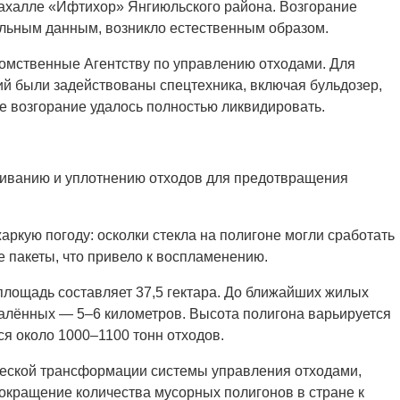
ахалле «Ифтихор» Янгиюльского района. Возгорание
ельным данным, возникло естественным образом.
омственные Агентству по управлению отходами. Для
й были задействованы спецтехника, включая бульдозер,
е возгорание удалось полностью ликвидировать.
ниванию и уплотнению отходов для предотвращения
ркую погоду: осколки стекла на полигоне могли сработать
ые пакеты, что привело к воспламенению.
о площадь составляет 37,5 гектара. До ближайших жилых
удалённых — 5–6 километров. Высота полигона варьируется
ся около 1000–1100 тонн отходов.
ческой трансформации системы управления отходами,
сокращение количества мусорных полигонов в стране к