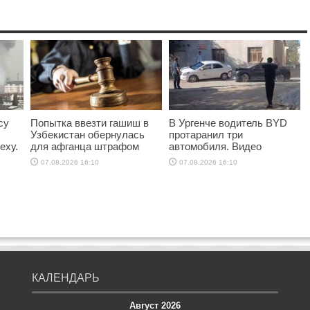
су
Попытка ввезти гашиш в
В Ургенче водитель BYD
Узбекистан обернулась
протаранил три
еху.
для афганца штрафом
автомобиля. Видео
07.08.2026 16:10
07.08.2026 16:10
КАЛЕНДАРЬ
Август 2026