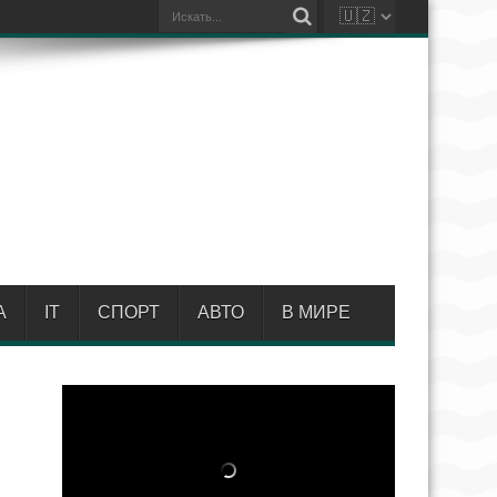
А
IT
СПОРТ
АВТО
В МИРЕ