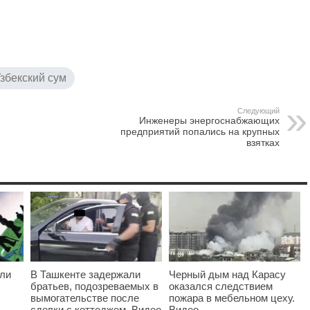
збекский сум
Следующий
Инженеры энергоснабжающих
предприятий попались на крупных
взятках
ыли
В Ташкенте задержали
Черный дым над Карасу
братьев, подозреваемых в
оказался следствием
вымогательстве после
пожара в мебельном цеху.
сделки с коттеджем. Видео
Видео