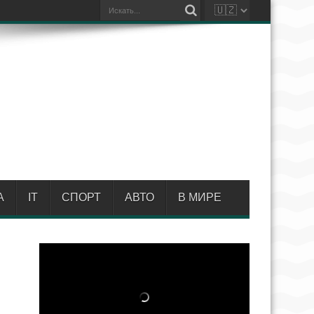
А
IT
СПОРТ
АВТО
В МИРЕ