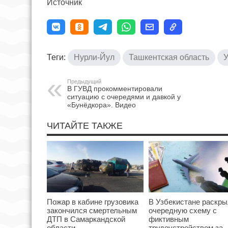
Источник
Теги:
Нурли-Йул
Ташкентская область
У
Предыдущий
В ГУВД прокомментировали
ситуацию с очередями и давкой у
«Бунёдкора». Видео
ЧИТАЙТЕ ТАКЖЕ
Пожар в кабине грузовика
В Узбекистане раскр
закончился смертельным
очередную схему с
ДТП в Самаркандской
фиктивным
области
трудоустройством за