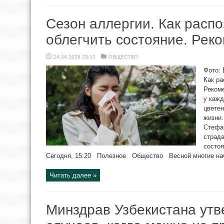
Сезон аллергии. Как расп
облегчить состояние. Рек
24.04.2026 23:10
ОБЩЕСТВО
Фото: 
Как ра
Рекоме
у кажд
цветен
жизни.
Стефан
страда
состоя
Сегодня, 15:20 Полезное Общество Весной многие начи
Читать далее »
Минздрав Узбекистана утв