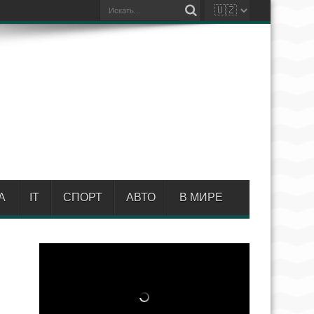
А
IT
СПОРТ
АВТО
В МИРЕ