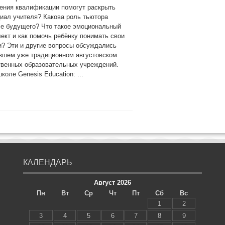
ения квалификации помогут раскрыть
иал учителя? Какова роль тьютора
ле будущего? Что такое эмоциональный
ект и как помочь ребёнку понимать свои
? Эти и другие вопросы обсуждались
авшем уже традиционном августовском
твенных образовательных учреждений.
коле Genesis Education: ...
КАЛЕНДАРЬ
Август 2026
Пн
Вт
Ср
Чт
Пт
Сб
Вс
1
2
3
4
5
6
7
8
9