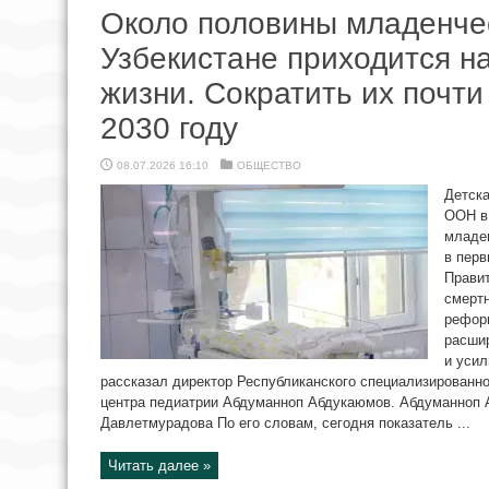
Около половины младенче
Узбекистане приходится н
жизни. Сократить их почти
2030 году
08.07.2026 16:10
ОБЩЕСТВО
Детска
ООН в
младен
в перв
Прави
смертн
рефор
расши
и усил
рассказал директор Республиканского специализированно
центра педиатрии Абдуманноп Абдукаюмов. Абдуманноп 
Давлетмурадова По его словам, сегодня показатель ...
Читать далее »