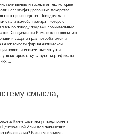
кистане выявили восемь аптек, которые
вали несертифицированные лекарства
анного производства. Поводом для
ки стали жалобы граждан, которые
ались по поводу продажи сомнительных
атов. Специалисты Комитета по развитию
енции и защите прав потребителей и
а безопасности фармацевтической
ции провели совместные закупки.
 а у некоторых отсутствуют сертификаты
их ...
истему смысла,
Gazeta Какие шаги могут предпринять
ы Центральной Азии для повышения
ва образования? Какие механизмы