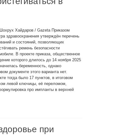
ристёгиваться в
Шохрух Хайдаров / Gazeta Приказом
тра здравоохранения утверждён перечень
ваний и состояний, позволяющих
стёгивать ремень безопасности
мобиле. В проекте приказа, общественное
ение которого длилось до 14 ноября 2025
значилась беременность, однако
овом документе этого варианта нет.
кте тогда было 17 пунктов, в итоговом
хом левой ключицы, её переломом,
формулировка про импланты в верхней
 здоровье при