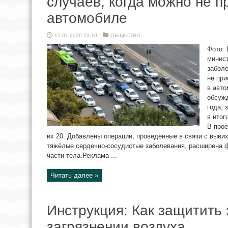
случаев, когда можно не п
автомобиле
15.01.2026 23:10
ОБЩЕСТВО
Фото: 
минис
заболе
не при
в авто
обсужд
года, 
в итог
В прое
их 20. Добавлены операции, проведённые в связи с выви
тяжёлые сердечно-сосудистые заболевания, расширена 
части тела.Реклама ...
Читать далее »
Инструкция: Как защитить
загрязнении воздуха