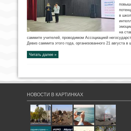
повыш
потенц
в шко
интелл
эмоции
на ст
саммите учителей, проводимом Ассоциацией негосударс
Девиз саммита этого года, организованного 21 августа в ш
Читать далее »
НОВОСТИ В КАРТИНКАХ