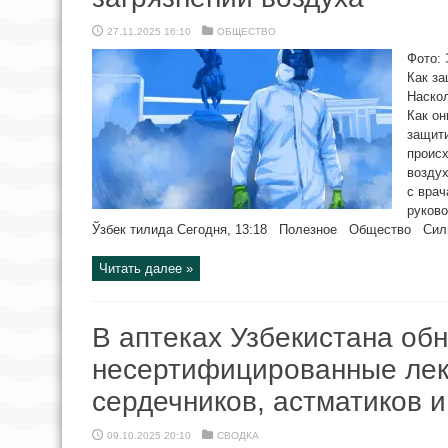
27.11.2025 16:10
ОБЩЕСТВО
Фото: 
Как за
Наско
Как он
защити
происх
воздух
с врач
руково
Ўзбек тилида Сегодня, 13:18 Полезное Общество Сильн
Читать далее »
В аптеках Узбекистана об
несертифицированные лек
сердечников, астматиков 
09.10.2025 20:10
СВОДКА