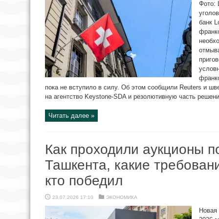
Фото: 
уголо
банк L
франко
необх
отмыва
приго
условн
франк
пока не вступило в силу. Об этом сообщили Reuters и шв
на агентство Keystone-SDA и резолютивную часть решения
Читать далее »
Как проходили аукционы п
Ташкента, какие требован
кто победил
23.07.2026 17:10
ЭКОНОМИКА
Новая 