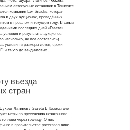
ода. Фото: Шухрат Латипов / Gazeta
лением автобусных остановок в Ташкенте
ется компания Ewi Snacks, которая
ла в двух аукционах, проведённых
ятом в прошлом и текущем году. В связи
ждениями последних дней «Газета»
а условия и результаты аукционов
ло несколько, не все состоялись)
сь условия и размеры лотов, сроки
i и табло до вендинговых ...
ту въезда
ых стран
Шухрат Латипов / Gazeta В Казахстане
уют меры по пресечению незаконного
 топлива через границу. О них
финге в правительстве рассказал вице-