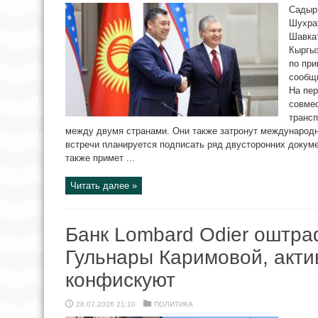
Садыр
Шухрат
Шавкат
Кыргыз
по пр
сообщи
На пер
совме
трансп
между двумя странами. Они также затронут международн
встречи планируется подписать ряд двусторонних докум
также примет ...
Читать далее »
Банк Lombard Odier оштра
Гульнары Каримовой, акти
конфискуют
28.07.2026 21:10
ПОЛИТИКА