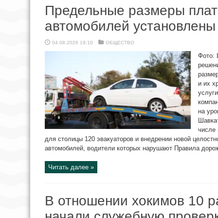
Предельные размеры плат
автомобилей установлены
04.08.2026 19:10
ОБЩЕСТВО
Фото: 
решен
разме
и их х
услуги
компан
на уро
Шавкат
числе 
для столицы 120 эвакуаторов и внедрении новой целостн
автомобилей, водители которых нарушают Правила дорожн
Читать далее »
В отношении хокимов 10 
начали служебную провер