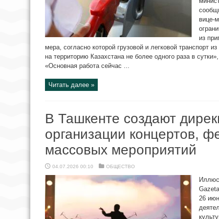
минист
сообщи
вице-м
ограни
из при
мера, согласно которой грузовой и легковой транспорт и
на территорию Казахстана не более одного раза в сутки
«Основная работа сейчас ...
Читать далее »
В Ташкенте создают дире
организации концертов, ф
массовых мероприятий
04.07.2026 00:10
ОБЩЕСТВО
Иллюст
Gazet
26 июн
деятел
культу