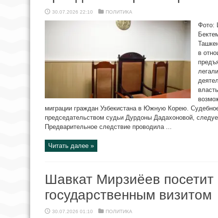
30.07.2026 22:10
ПОЛИТИКА
Фото: 
Бекте
Ташке
в отно
предъя
легали
деятел
власт
возмо
миграции граждан Узбекистана в Южную Корею. Судебное
председательством судьи Дурдоны Дадахоновой, следует
Предварительное следствие проводила ...
Читать далее »
Шавкат Мирзиёев посетит 
государственным визитом
30.07.2026 01:10
ПОЛИТИКА