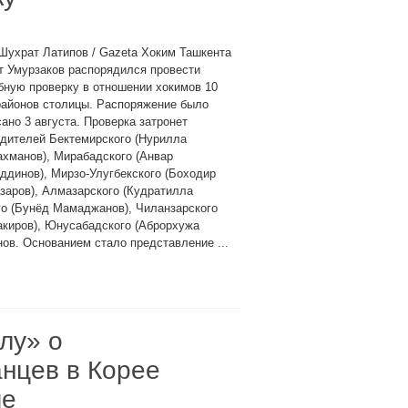
Шухрат Латипов / Gazeta Хоким Ташкента
т Умурзаков распорядился провести
ную проверку в отношении хокимов 10
районов столицы. Распоряжение было
ано 3 августа. Проверка затронет
дителей Бектемирского (Нурилла
хманов), Мирабадского (Анвар
динов), Мирзо-Улугбекского (Боходир
заров), Алмазарского (Кудратилла
ого (Бунёд Мамаджанов), Чиланзарского
акиров), Юнусабадского (Аброрхужа
ов. Основанием стало представление ...
лу» о
анцев в Корее
ме