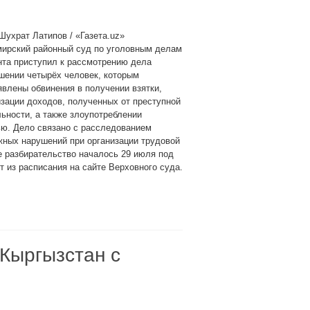
Шухрат Латипов / «Газета.uz»
мирский районный суд по уголовным делам
нта приступил к рассмотрению дела
шении четырёх человек, которым
влены обвинения в получении взятки,
зации доходов, полученных от преступной
ьности, а также злоупотреблении
ью. Дело связано с расследованием
жных нарушений при организации трудовой
 разбирательство началось 29 июля под
 из расписания на сайте Верховного суда.
Кыргызстан с