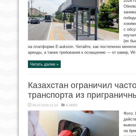
2026 г
Обнов
занима
победи
хокими
с обсу
изучил
(их бы
на платформе E-auksion. Читайте, как постепенно меняли
аренды, а также требования к оснащению — от камер, Wi-F
Читать далее »
Казахстан ограничил часто
транспорта из приграничн
08.07.2026 21:10
В МИРЕ
Фото: 
действ
вывоза
на бри