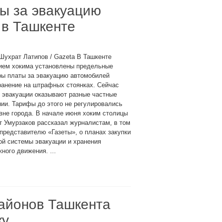
ы за эвакуацию
 в Ташкенте
Шухрат Латипов / Gazeta В Ташкенте
ием хокима установлены предельные
ры платы за эвакуацию автомобилей
ранение на штрафных стоянках. Сейчас
 эвакуации оказывают разные частные
ии. Тарифы до этого не регулировались
вне города. В начале июня хоким столицы
 Умурзаков рассказал журналистам, в том
представителю «Газеты», о планах закупки
ой системы эвакуации и хранения
ого движения. ...
районов Ташкента
ку