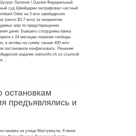
Шухрат Латипов / Gazeta Федеральный
вный суд Швейцарии оштрафовал частный
ombard Odier на 3 млн швейцарских
в (около $3,7 млн) за непринятие
одимых мер по предотвращению
ния денег. Бывшего сотрудника банка
ворили к 24 месяцам лишения свободы
о, а активы на сумму свыше 400 млн
ов постановили конфисковать. Решение
ейцарское издание swissinfo.ch со ссылкой
 ...
о остановкам
ия предъявлялись и
остановка на улице Махтумкули, 8 июня