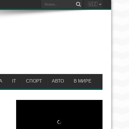
А
IT
СПОРТ
АВТО
В МИРЕ