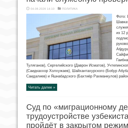
04.08.2026 14:10
ПОЛИТИКА
Фото: 
Шавка
служеб
из 12 
подпис
руково
Абдура
Сайфид
Гаибна
Туляганов), Сергелийского (Даврон Исматов), Учтепинск
(Саидкаххор Холхужаев), Шайхантахурского (Бобур Абуб
Саидалиев) и Яшнабадского (Бахтиёр Рахманкулов) район
Читать далее »
Суд по «миграционному де
трудоустройстве узбекист
пройдёт в закрытом режи