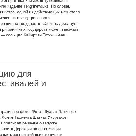
р энергетики Кайырхан Туткышбаев,
ло издание Tengrinews.kz. По словам
инистра, одной из действующих мер стало
чение на въезд транспорта
граничных государств. «Сейчас действует
з приграничных государств может въезжать
», — сообщил Кайырхан Туткышбаев.
кцию для
естивалей и
ративное фото. Фото: Шухрат Латипов /
a Хоким Ташкента Шавкат Умурзаков
я подписал решение о запуске
ьности Дирекции по организации
рных мероприятий при столичном