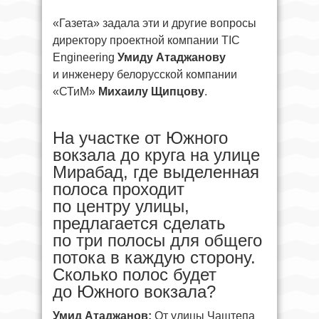
«Газета» задала эти и другие вопросы
директору проектной компании TIC
Engineering
Умиду Атаджанову
и инженеру белорусской компании
«СТиМ»
Михаилу Щипцову
.
На участке от Южного
вокзала до круга на улице
Мирабад, где выделенная
полоса проходит
по центру улицы,
предлагается сделать
по три полосы для общего
потока в каждую сторону.
Сколько полос будет
до Южного вокзала?
Умид Атаджанов:
От улицы Чаштепа