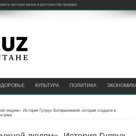
е приход
ЗДОРОВЬЕ
КУЛЬТУРА
ПОЛИТИКА
ЭКОНОМИК
ой людям». История Гулрух Ботиралиевой, которая создала в
и рака
нужной людям». История Гулрух