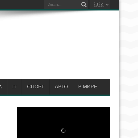
А
IT
СПОРТ
АВТО
В МИРЕ