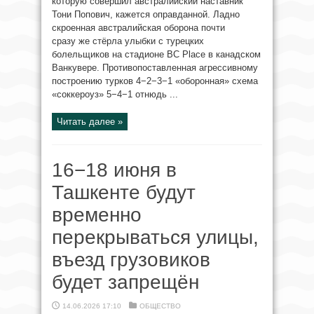
которую совершил австралийский наставник
Тони Попович, кажется оправданной. Ладно
скроенная австралийская оборона почти
сразу же стёрла улыбки с турецких
болельщиков на стадионе BC Place в канадском
Ванкувере. Противопоставленная агрессивному
построению турков 4−2−3−1 «оборонная» схема
«соккероуз» 5−4−1 отнюдь ...
Читать далее »
16−18 июня в
Ташкенте будут
временно
перекрываться улицы,
въезд грузовиков
будет запрещён
14.06.2026 17:10
ОБЩЕСТВО