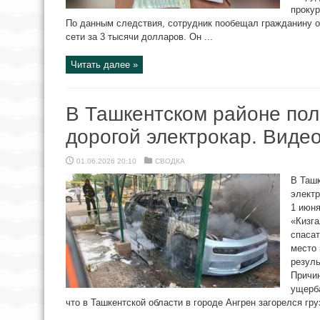
проку
По данным следствия, сотрудник пообещал гражданину о
сети за 3 тысячи долларов. Он ...
Читать далее »
В Ташкентском районе по
дорогой электрокар. Виде
01.06.2026 20:10
СВОДКА
В Ташк
электр
1 июня
«Кизг
спасат
место 
резуль
Причин
ущерб
что в Ташкентской области в городе Ангрен загорелся груз