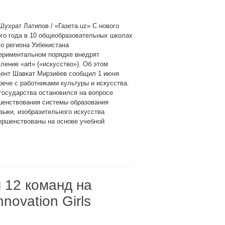
Шухрат Латипов / «Газета.uz» С нового
го года в 10 общеобразовательных школах
о региона Узбекистана
ериментальном порядке внедрят
ление «art» («искусство»). Об этом
дент Шавкат Мирзиёев сообщил 1 июня
рече с работниками культуры и искусства.
государства остановился на вопросе
шенствования системы образования
зыки, изобразительного искусства
ершенствованы на основе учебной
 12 команд на
ovation Girls