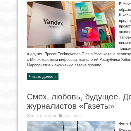
В Узб
образо
Школьн
предст
проект
эколог
Yandex
номина
Ташкен
и других. Проект Technovation Girls в Узбекистане реали
с Министерством цифровых технологий Республики Узбеки
Мероприятие к окончанию сезона прошло ...
Читать далее »
Смех, любовь, будущее. Д
журналистов «Газеты»
01.06.2026 21:10
ОБЩЕСТВО
Фото: 
будуще