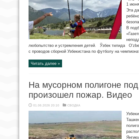
1 июн
Эта да
ребёно
безопа
В под
«Газе
непод
любопытство и устремления детей. Ўзбек тилида O‘zbe
с проводов сборной Узбекистана по футболу на чемпионат
Читать далее »
На мусорном полигоне по
произошел пожар. Видео
01.06.2026 20:10
СВОДКА
Узбеки
Ташкен
полиго
распо
Янгиюл