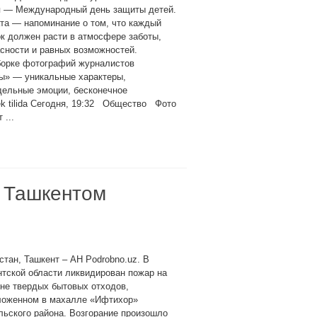
я — Международный день защиты детей.
та — напоминание о том, что каждый
к должен расти в атмосфере заботы,
сности и равных возможностей.
борке фотографий журналистов
ты» — уникальные характеры,
дельные эмоции, бесконечное
k tilida Сегодня, 19:32 Общество Фото
 ...
д Ташкентом
стан, Ташкент – АН Podrobno.uz. В
тской области ликвидирован пожар на
не твердых бытовых отходов,
ложенном в махалле «Ифтихор»
ьского района. Возгорание произошло