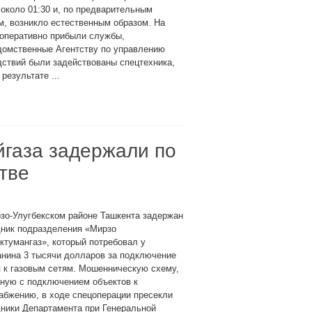
около 01:30 и, по предварительным
, возникло естественным образом. На
 оперативно прибыли службы,
домственные Агентству по управлению
дствий были задействованы спецтехника,
результате ...
йгаза задержали по
тве
зо-Улугбекском районе Ташкента задержан
дник подразделения «Мирзо
ктумангаз», который потребовал у
анина 3 тысячи долларов за подключение
 к газовым сетям. Мошенническую схему,
ную с подключением объектов к
абжению, в ходе спецоперации пресекли
ники Департамента при Генеральной