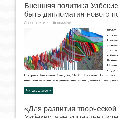
Внешняя политика Узбекис
быть дипломатия нового п
01.06.2026 23:10
ПОЛИТИКА
Фото: 
может 
Внешня
диплом
торго
и безо
Конце
Почему
модел
Шухрата Таджиева. Сегодня, 16:04 Колонки Политика У
внешнеполитической деятельности — документ, который оп
Читать далее »
«Для развития творческой
Узбекистане упразднят ко