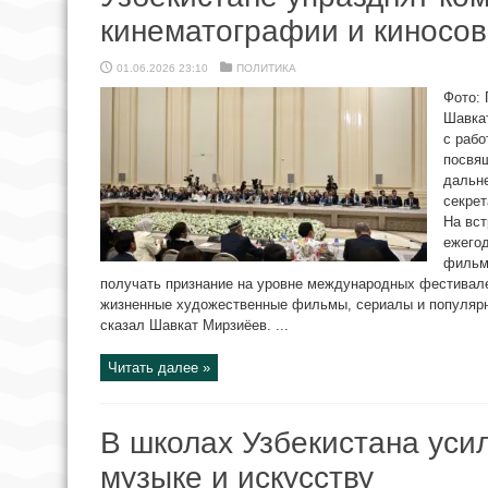
кинематографии и киносо
01.06.2026 23:10
ПОЛИТИКА
Фото: 
Шавка
с рабо
посвя
дальн
секрет
На вст
ежего
фильмо
получать признание на уровне международных фестивале
жизненные художественные фильмы, сериалы и популяр
сказал Шавкат Мирзиёев. ...
Читать далее »
В школах Узбекистана уси
музыке и искусству