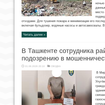
ночью 
данным
место
подве
отходами. Для тушения пожара и минимизации его после
включая бульдозер, водяные насосы и автосамосвалы. В 
Читать далее »
В Ташкенте сотрудника ра
подозрению в мошенничес
01.06.2026 20:10
СВОДКА
В Мир
сотру
Улугбе
гражд
здания
связан
газосн
сотруд