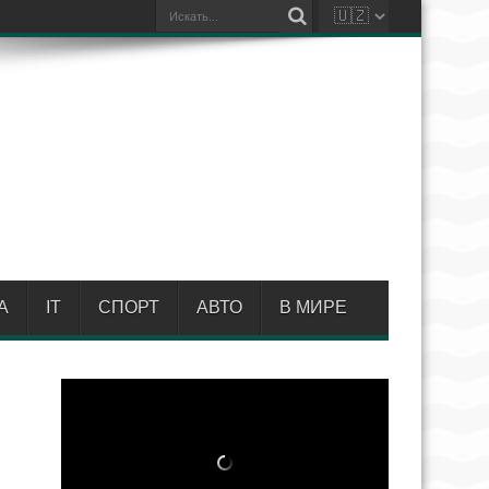
А
IT
СПОРТ
АВТО
В МИРЕ