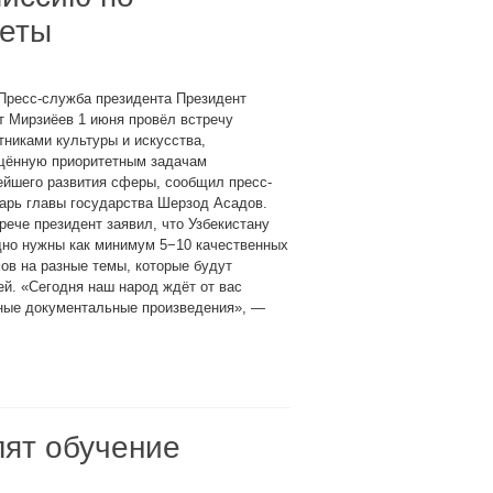
веты
Пресс-служба президента Президент
т Мирзиёев 1 июня провёл встречу
тниками культуры и искусства,
щённую приоритетным задачам
ейшего развития сферы, сообщил пресс-
арь главы государства Шерзод Асадов.
рече президент заявил, что Узбекистану
дно нужны как минимум 5−10 качественных
в на разные темы, которые будут
й. «Сегодня наш народ ждёт от вас
ные документальные произведения», —
лят обучение