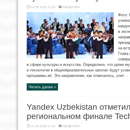
01.06.2026 21:10
ОБЩЕСТВО
Фото: 
учебно
каждог
в эксп
направ
прези
на вст
Глава 
совер
в сфере культуры и искусства. Определено, что уроки му
и технологии в общеобразовательных школах будут усов
программы art. Это направление, как отмечалось, учит ...
Читать далее »
Yandex Uzbekistan отметил
региональном финале Techn
01.06.2026 21:10
ОБЩЕСТВО