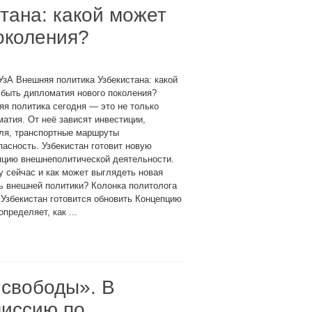
тана: какой может
околения?
УзА Внешняя политика Узбекистана: какой
быть дипломатия нового поколения?
я политика сегодня — это не только
атия. От неё зависят инвестиции,
вля, транспортные маршруты
пасность. Узбекистан готовит новую
пцию внешнеполитической деятельности.
 сейчас и как может выглядеть новая
ь внешней политики? Колонка политолога
збекистан готовится обновить Концепцию
ределяет, как ...
 свободы». В
миссию по