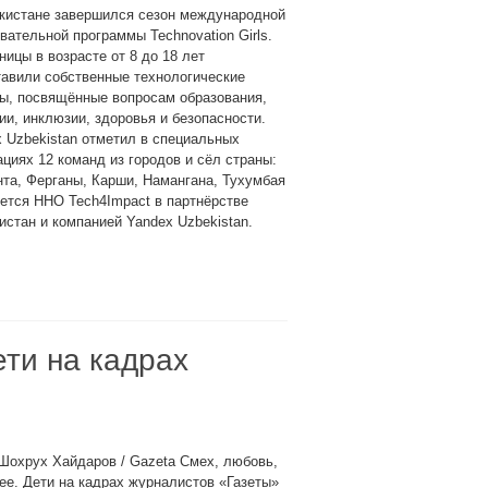
екистане завершился сезон международной
вательной программы Technovation Girls.
ицы в возрасте от 8 до 18 лет
авили собственные технологические
ы, посвящённые вопросам образования,
ии, инклюзии, здоровья и безопасности.
 Uzbekistan отметил в специальных
циях 12 команд из городов и сёл страны:
та, Ферганы, Карши, Намангана, Тухумбая
зуется ННО Tech4Impact в партнёрстве
стан и компанией Yandex Uzbekistan.
ети на кадрах
Шохрух Хайдаров / Gazeta Смех, любовь,
е. Дети на кадрах журналистов «Газеты»