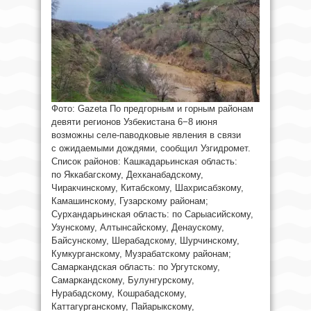
Фото: Gazeta По предгорным и горным районам
девяти регионов Узбекистана 6−8 июня
возможны селе-паводковые явления в связи
с ожидаемыми дождями, сообщил Узгидромет.
Список районов: Кашкадарьинская область:
по Яккабагскому, Дехканабадскому,
Чиракчинскому, Китабскому, Шахрисабзкому,
Камашинскому, Гузарскому районам;
Сурхандарьинская область: по Сарыасийскому,
Узунскому, Алтынсайскому, Денаускому,
Байсунскому, Шерабадскому, Шурчинскому,
Кумкурганскому, Музрабатскому районам;
Самаркандская область: по Ургутскому,
Самаркандскому, Булунгурскому,
Нурабадскому, Кошрабадскому,
Каттагурганскому, Пайарыкскому,