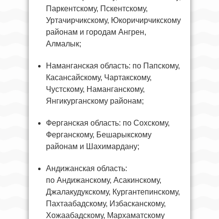
Паркентскому, Пскентскому,
Уртачирчикскому, Юкоричирчикскому
районам и городам Ангрен,
Алмалык;
Наманганская область: по Папскому,
Касансайскому, Чартакскому,
Чустскому, Наманганскому,
Янгикурганскому районам;
Ферганская область: по Сохскому,
Ферганскому, Бешарыкскому
районам и Шахимардану;
Андижанская область:
по Андижанскому, Асакинскому,
Джалакудукскому, Кургантепинскому,
Пахтаабадскому, Избасканскому,
Хожаабадскому, Мархаматскому