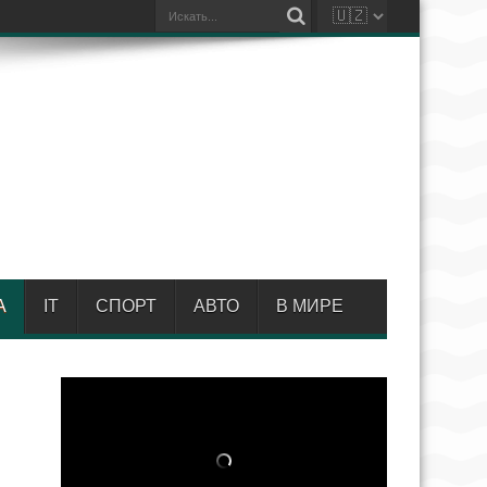
А
IT
СПОРТ
АВТО
В МИРЕ