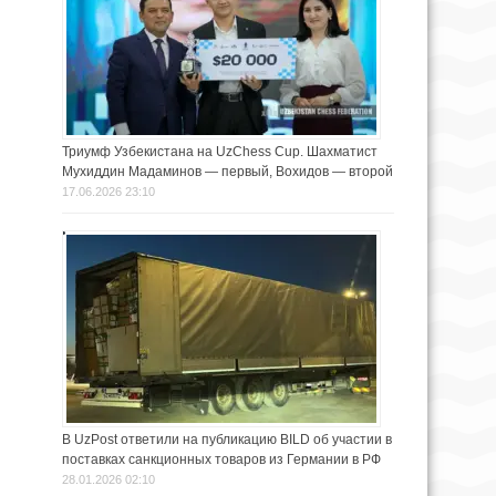
Триумф Узбекистана на UzChess Cup. Шахматист
Мухиддин Мадаминов — первый, Вохидов — второй
17.06.2026 23:10
В UzPost ответили на публикацию BILD об участии в
поставках санкционных товаров из Германии в РФ
28.01.2026 02:10