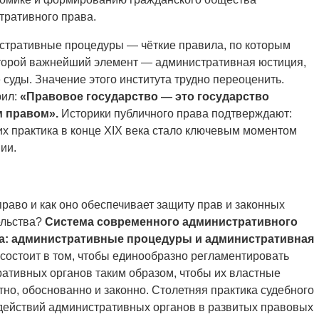
тративного права.
истративные процедуры — чёткие правила, по которым
торой важнейший элемент — административная юстиция,
суды. Значение этого института трудно переоценить.
рил:
«Правовое государство — это государство
 правом».
Историки публичного права подтверждают:
х практика в конце XIX века стало ключевым моментом
ии.
раво и как оно обеспечивает защиту прав и законных
ельства?
Система современного административного
та: административные процедуры и административная
остоит в том, чтобы единообразно регламентировать
ативных органов таким образом, чтобы их властные
но, обоснованно и законно. Столетняя практика судебного
действий административных органов в развитых правовых