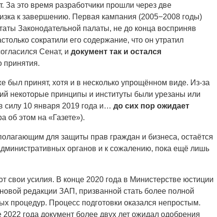
. За это время разработчики прошли через две
лизка к завершению. Первая кампания (2005−2008 годы)
утаты Законодательной палаты, не до конца восприняв
столько сократили его содержание, что он утратил
согласился Сенат, и
документ так и остался
о принятия.
е был принят, хотя и в несколько упрощённом виде. Из-за
ий некоторые принципы и институты были урезаны или
в силу 10 января 2019 года и…
до сих пор ожидает
а об этом на «Газете»).
ополагающим для защиты прав граждан и бизнеса, остаётся
административных органов и к сожалению, пока ещё лишь
 свои усилия. В конце 2020 года в Министерстве юстиции
 новой редакции ЗАП, призванной стать более полной
х процедур. Процесс подготовки оказался непростым.
2022 года документ более двух лет ожидал одобрения