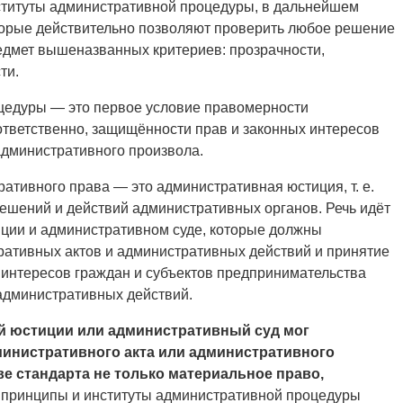
ституты административной процедуры, в дальнейшем
торые действительно позволяют проверить любое решение
едмет вышеназванных критериев: прозрачности,
ти.
цедуры — это первое условие правомерности
ответственно, защищённости прав и законных интересов
административного произвола.
тивного права — это административная юстиция, т. е.
ешений и действий административных органов. Речь идёт
иции и административном суде, которые должны
ративных актов и административных действий и принятие
 интересов граждан и субъектов предпринимательства
административных действий.
й юстиции или административный суд мог
инистративного акта или административного
ве стандарта не только материальное право,
принципы и институты административной процедуры