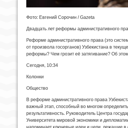
Фото: Евгений Сорочин / Gazeta
Двадцать лет реформы административного пра
Реформе административного права (это систе
от произвола госорганов) Узбекистана в текущ
реформы? Чем грозит её затягивание? Об это
Сегодня, 10:34
Колонки
Общество
В реформе административного права Узбекистан
важный этап, способный во многом определить
результативность. Руководитель Центра госуда
Университета мировой экономики и дипломатии 
напоминает ключевые идеи и цели, лежащие в