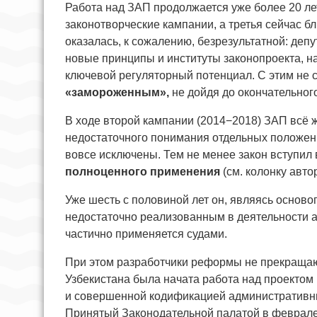
Работа над ЗАП продолжается уже более 20 лет
законотворческие кампании, а третья сейчас б
оказалась, к сожалению, безрезультатной: деп
новые принципы и институты законопроекта, на
ключевой регуляторный потенциал. С этим не 
«замороженным»,
не дойдя до окончательног
В ходе второй кампании (2014−2018) ЗАП всё ж
недостаточного понимания отдельных положен
вовсе исключены. Тем не менее закон вступил 
полноценного применения
(см. колонку автор
Уже шесть с половиной лет он, являясь основ
недостаточно реализованным в деятельности 
частично применяется судами.
При этом разработчики реформы не прекращают
Узбекистана была начата работа над проектом
и совершенной кодификацией административны
Принятый Законодательной палатой в феврале 