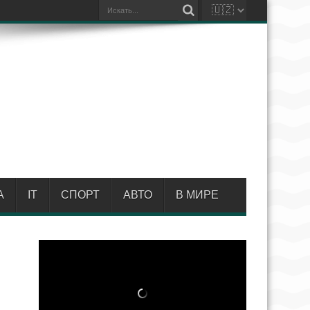
А
IT
СПОРТ
АВТО
В МИРЕ