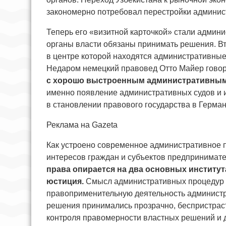
закономерно потребовал перестройки админис
Теперь его «визитной карточкой» стали админ
органы власти обязаны принимать решения. В
в центре которой находятся административные 
Недаром немецкий правовед Отто Майер гово
с хорошо выстроенным административным
именно появление административных судов и и
в становлении правового государства в Герман
Реклама на Gazeta
Как устроено современное административное п
интересов граждан и субъектов предпринимат
права опирается на два основных институ
юстиция.
Смысл административных процедур с
правоприменительную деятельность администр
решения принимались прозрачно, беспристраст
контроля правомерности властных решений и 