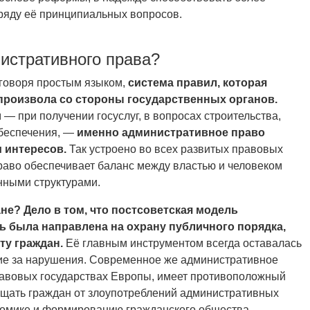
ряду её принципиальных вопросов.
истративного права?
говоря простым языком,
система правил, которая
произвола со стороны государственных органов.
 — при получении госуслуг, в вопросах строительства,
обеспечения, —
именно административное право
 интересов.
Так устроено во всех развитых правовых
раво обеспечивает баланс между властью и человеком
нными структурами.
е? Дело в том, что постсоветская модель
ь была направлена на охрану публичного порядка,
ту граждан.
Её главным инструментом всегда оставалась
ие за нарушения. Современное же административное
правовых государствах Европы, имеет противоположный
ищать граждан от злоупотреблений административных
ономике и формированию гражданского общества