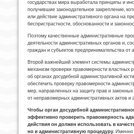
государствах мира выработала принципы и ин
получившие законодательное закрепление, ко
или действие административного органа на пр
беспристрастности, обоснованности и законнос
Поэтому качественные административные про
деятельности административных органов и, со
граждан и субъектов предпринимательства от 
Второй важнейший элемент системы администра
механизм проверки правомерности властных р
об органах досудебной административной юст
обеспечить проверку правомерности админист
мер, направленных на защиту прав и законных
от неправомерных административных актов и 
Чтобы орган досудебной административно
эффективно проверить правомерность адм
действия он должен использовать в качест
но и административную процедуру.
Именно 