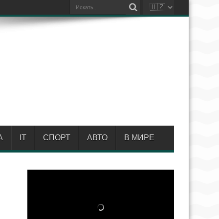
А
IT
СПОРТ
АВТО
В МИРЕ