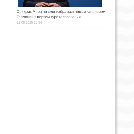
Фридрих Мерц не смог избраться новым канцлером
Германии в первом туре голосования
12.05.2025 10:54