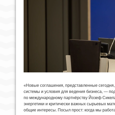
«Новые соглашения, представленные сегодня,
системы и условия для ведения бизнеса, — по
по международному партнёрству Йозеф Сикела
энергетики и критически важных сырьевых мате
общие интересы. Посыл прост: когда мы работ