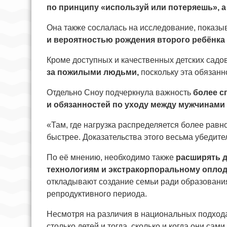
по принципу «используй или потеряешь», а 
Она также сослалась на исследование, показ
и вероятностью рождения второго ребёнка
Кроме доступных и качественных детских садо
за пожилыми людьми,
поскольку эта обязанн
Отдельно Сноу подчеркнула важность
более с
и обязанностей по уходу между мужчинами
«Там, где нагрузка распределяется более равн
быстрее. Доказательства этого весьма убедите
По её мнению, необходимо также
расширять 
технологиям и экстракорпоральному оплод
откладывают создание семьи ради образовани
репродуктивного периода.
Несмотря на различия в национальных подхода
столько детей и тогда, сколько и когда они сам