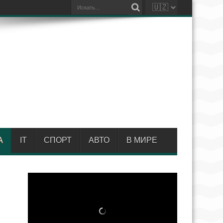
А
IT
СПОРТ
АВТО
В МИРЕ