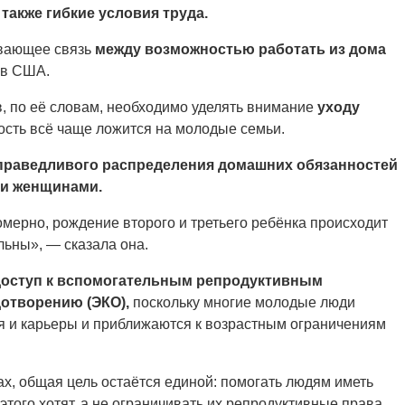
также гибкие условия труда.
ывающее связь
между возможностью работать из дома
в США.
в, по её словам, необходимо уделять внимание
уходу
ость всё чаще ложится на молодые семьи.
праведливого распределения домашних обязанностей
 и женщинами.
омерно, рождение второго и третьего ребёнка происходит
льны», — сказала она.
доступ к вспомогательным репродуктивным
отворению (ЭКО),
поскольку многие молодые люди
я и карьеры и приближаются к возрастным ограничениям
х, общая цель остаётся единой: помогать людям иметь
и этого хотят, а не ограничивать их репродуктивные права