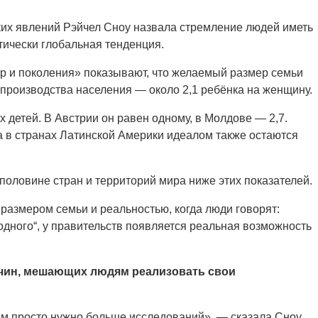
их явлений Рэйчел Сноу назвала стремление людей иметь
тически глобальная тенденция.
р и поколения» показывают, что желаемый размер семьи
спроизводства населения — около 2,1 ребёнка на женщину.
х детей. В Австрии он равен одному, в Молдове — 2,7.
а в странах Латинской Америки идеалом также остаются
половине стран и территорий мира ниже этих показателей.
размером семьи и реальностью, когда люди говорят:
 одного“, у правительств появляется реальная возможность
чин, мешающих людям реализовать свои
ам просто нужно больше исследований», — сказала Сноу.