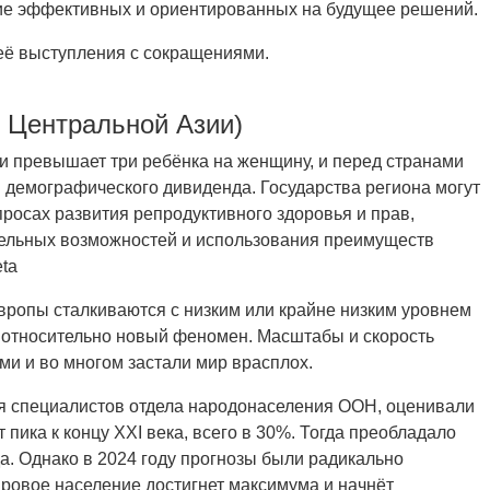
ие эффективных и ориентированных на будущее решений.
её выступления с сокращениями.
в Центральной Азии)
 превышает три ребёнка на женщину, и перед странами
я демографического дивиденда. Государства региона могут
росах развития репродуктивного здоровья и прав,
тельных возможностей и использования преимуществ
ta
вропы сталкиваются с низким или крайне низким уровнем
о относительно новый феномен. Масштабы и скорость
и и во многом застали мир врасплох.
я специалистов отдела народонаселения ООН, оценивали
 пика к концу XXI века, всего в 30%. Тогда преобладало
да. Однако в 2024 году прогнозы были радикально
ировое население достигнет максимума и начнёт